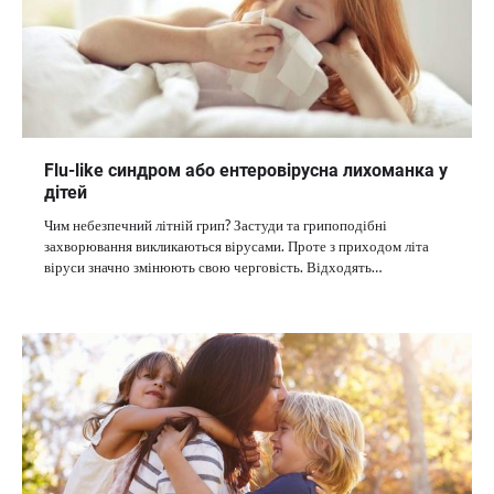
Flu-like синдром або ентеровірусна лихоманка у
дітей
Чим небезпечний літній грип? Застуди та грипоподібні
захворювання викликаються вірусами. Проте з приходом літа
віруси значно змінюють свою черговість. Відходять…