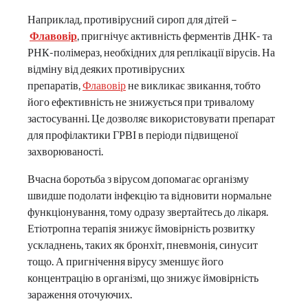
Наприклад, противірусний сироп для дітей –
Флавовір
, пригнічує активність ферментів ДНК- та
РНК-полімераз, необхідних для реплікації вірусів. На
відміну від деяких противірусних
препаратів,
Флавовір
не викликає звикання, тобто
його ефективність не знижується при тривалому
застосуванні. Це дозволяє використовувати препарат
для профілактики ГРВІ в періоди підвищеної
захворюваності.
Вчасна боротьба з вірусом допомагає організму
швидше подолати інфекцію та відновити нормальне
функціонування, тому одразу звертайтесь до лікаря.
Етіотропна терапія знижує ймовірність розвитку
ускладнень, таких як бронхіт, пневмонія, синусит
тощо. А пригнічення вірусу зменшує його
концентрацію в організмі, що знижує ймовірність
зараження оточуючих.