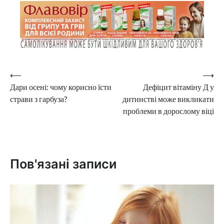
Навігація
⟵
⟶
Дари осені: чому корисно їсти
Дефіцит вітаміну Д у
записів
страви з гарбуза?
дитинстві може викликати
проблеми в дорослому віці
Пов'язані записи