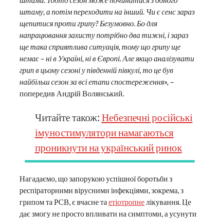
штаму, а потім переходити на інший. Чи є сенс зараз
щепитися проти грипу? Безумовно. Бо для
напрацювання захисту потрібно два тижні, і зараз
ще така сприятлива ситуація, тому що грипу ще
немає – ні в Україні, ні в Європі. Але якщо аналізувати
грип в цьому сезоні у південній півкулі, то це був
найбільш сезон за всі етапи спостереження
», –
попередив Андрій Волянський.
Читайте також:
Небезпечні російські
імуностимулятори намагаються
проникнути на український ринок
Нагадаємо, що запорукою успішної боротьби з
респіраторними вірусними інфекціями, зокрема, з
грипом та РСВ, є вчасне та
етіотропне
лікування. Це
дає змогу не просто впливати на симптоми, а усунути