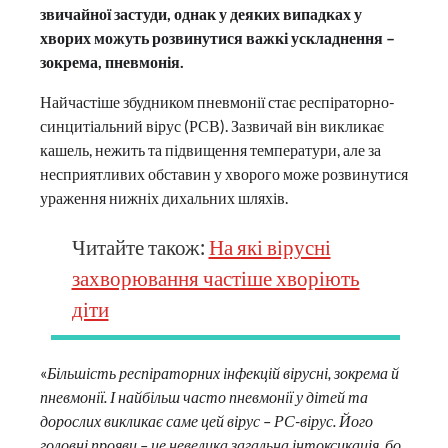
звичайної застуди, однак у деяких випадках у
хворих можуть розвинутися важкі ускладнення –
зокрема, пневмонія.
Найчастіше збудником пневмонії стає респіраторно-
синцитіальний вірус (РСВ). Зазвичай він викликає
кашель, нежить та підвищення температури, але за
несприятливих обставин у хворого може розвинутися
ураження нижніх дихальних шляхів.
Читайте також:
На які вірусні
захворювання частіше хворіють
діти
«
Більшість респіраторних інфекцій вірусні, зокрема й
пневмонії. І найбільш часто пневмонії у дітей та
дорослих викликає саме цей вірус – РС-вірус. Його
головні прояви – це невелика загальна інтоксикація, бо,