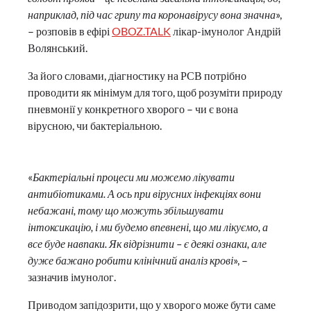
наприклад, під час грипу та коронавірусу вона значна
»,
– розповів в ефірі
OBOZ.TALK
лікар-імунолог Андрій
Волянський.
За його словами, діагностику на РСВ потрібно
проводити як мінімум для того, щоб розуміти природу
пневмонії у конкретного хворого – чи є вона
вірусною, чи бактеріальною.
«
Бактеріальні процеси ми можемо лікувати
антибіотиками. А ось при вірусних інфекціях вони
небажані, тому що можуть збільшувати
інтоксикацію, і ми будемо впевнені, що ми лікуємо, а
все буде навпаки. Як відрізнити – є деякі ознаки, але
дуже бажано робити клінічний аналіз крові
», –
зазначив імунолог.
Приводом запідозрити, що у хворого може бути саме