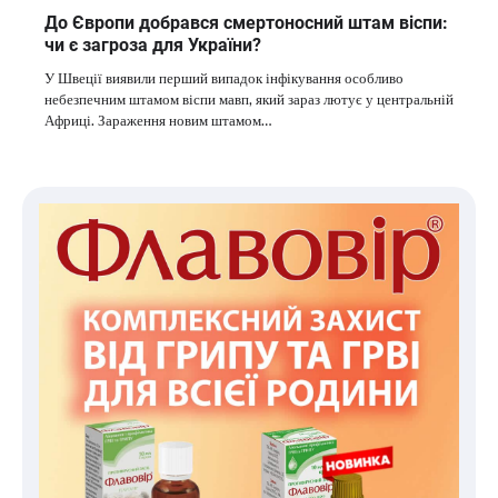
До Європи добрався смертоносний штам віспи:
чи є загроза для України?
У Швеції виявили перший випадок інфікування особливо
небезпечним штамом віспи мавп, який зараз лютує у центральній
Африці. Зараження новим штамом…