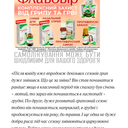
«
Після ковіду вже впродовж декількох сезонів грип
дуже змінився. Що це за зміни? Він став починатися
раніше: якщо в класичний період пік спалаху був січень
– лютий, то зараз він починається в листопаді –
грудні. По-друге, дуже розмитий грипозний сезон:
тобто він починається, наприклад, в грудні і
продовжується пів року, до травня. І ще одна не дуже
добра риса: під час сезону змінюються циркулюючі
штами. Тобто сезон може починатися з одного