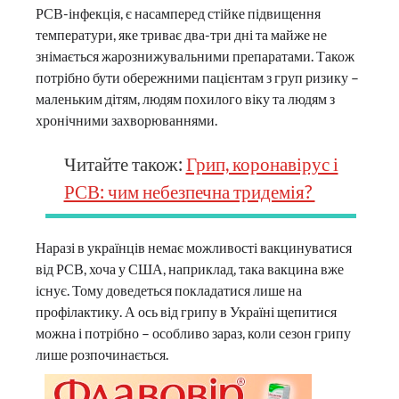
РСВ-інфекція, є насамперед стійке підвищення
температури, яке триває два-три дні та майже не
знімається жарознижувальними препаратами. Також
потрібно бути обережними пацієнтам з груп ризику –
маленьким дітям, людям похилого віку та людям з
хронічними захворюваннями.
Читайте також:
Грип, коронавірус і
РСВ: чим небезпечна тридемія?
Наразі в українців немає можливості вакцинуватися
від РСВ, хоча у США, наприклад, така вакцина вже
існує. Тому доведеться покладатися лише на
профілактику. А ось від грипу в Україні щепитися
можна і потрібно – особливо зараз, коли сезон грипу
лише розпочинається.