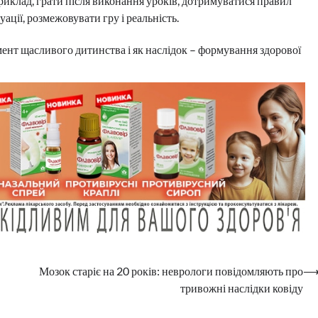
риклад, грати після виконання уроків, дотримуватися правил
уації, розмежовувати гру і реальність.
ент щасливого дитинства і як наслідок – формування здорової
Мозок старіє на 20 років: неврологи повідомляють про
тривожні наслідки ковіду