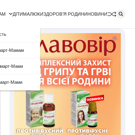
АМ
ДІТИ
МАЛЮКИ
ЗДОРОВ’Я РОДИНИ
НОВИНИ
сть
март-Мамам
Смарт-Мами
март-Мами