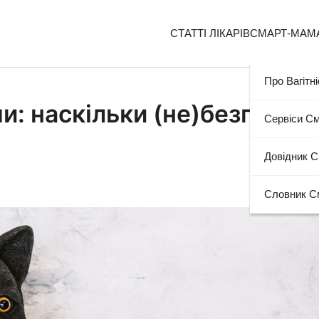
СТАТТІ ЛІКАРІВ
СМАРТ-МАМ
Про Вагітні
ми: наскільки (не)безпечні
Сервіси С
Довідник 
Словник С