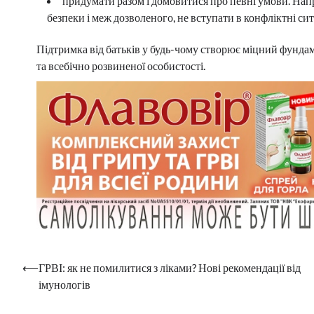
придумати разом і домовитися про певні умови. Нап
безпеки і меж дозволеного, не вступати в конфліктні сит
Підтримка від батьків у будь-чому створює міцний фундам
та всебічно розвиненої особистості.
Навігація
⟵
ГРВІ: як не помилитися з ліками? Нові рекомендації від
імунологів
записів