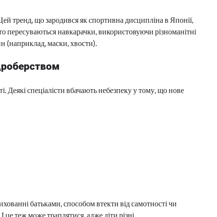
Цей тренд, що зародився як спортивна дисципліна в Японії,
сто пересуваються навкарачки, використовуючи різноманітні
н (наприклад, маски, хвости).
дроберством
. Деякі спеціалісти вбачають небезпеку у тому, що нове
ихованні батьками, способом втекти від самотності чи
 це теж може траплятися, адже діти різні.