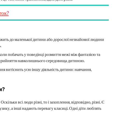
ток?
іжить до маленької дитини або дорослої незнайомої людини
.
коли побачать у поведінці розмиття межі між фантазією та
 сприйняття навколишнього середовища дитиною.
ня витіснить усю іншу діяльність дитини: навчання,
м?
Оскільки всі люди різні, то і захоплення, відповідно, різні. Є
узику, а інші надають перевагу класиці. Одні діти люблять