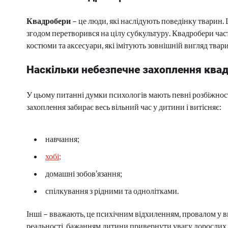
Квадробери
– це люди, які наслідують поведінку тварин. 
згодом перетворився на цілу субкультуру. Квадробери ча
костюми та аксесуари, які імітують зовнішній вигляд твари
Наскільки небезпечне захоплення ква
У цьому питанні думки психологів мають певні розбіжності
захоплення забирає весь вільний час у дитини і витісняє:
навчання;
хобі;
домашні зобов’язання;
спілкування з рідними та однолітками.
Інші – вважають, це психічним відхиленням, провалом у в
реальності, бажанням дитини привернути увагу дорослих. І