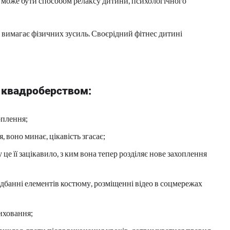
 може бути способом релаксу дитини, психологічного
 вимагає фізичних зусиль. Своєрідний фітнес дитині
 квадроберством:
оплення;
, воно минає, цікавість згасає;
це її зацікавило, з ким вона тепер розділяє нове захоплення
дбанні елементів костюму, розміщенні відео в соцмережах
иховання;