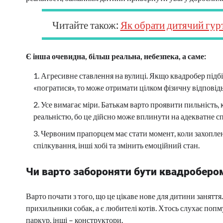
Читайте також:
Як обрати дитячий гур
Є інша очевидна, більш реальна, небезпека, а саме:
Агресивне ставлення на вулиці. Якщо квадробер підб
«погратися», то може отримати цілком фізичну відповідь
Усе вимагає міри. Батькам варто проявити пильність, 
реальністю, бо це дійсно може вплинути на адекватне
Червоним прапорцем має стати момент, коли захоплен
спілкування, інші хобі та змінить емоційний стан.
Чи варто забороняти бути квадроберо
Варто почати з того, що це цікаве нове для дитини заняття. 
прихильники собак, а є любителі котів. Хтось слухає попм
паркур, інші – конструктори.