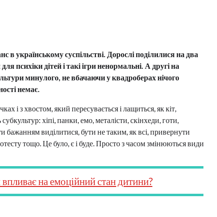
с в українському суспільстві. Дорослі поділилися на два
ля психіки дітей і такі ігри ненормальні. А другі на
ультури минулого, не вбачаючи у квадроберах нічого
ності немає.
ках і з хвостом, який пересувається і лащиться, як кіт,
убкультур: хіпі, панки, емо, металісти, скінхеди, готи,
ти бажанням виділитися, бути не таким, як всі, привернути
отесту тощо. Це було, є і буде. Просто з часом змінюються види
 впливає на емоційний стан дитини?