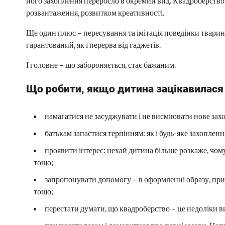
його захоплення переросло в окремий вид. Квадроберство
розвантаження, розвитком креативності.
Ще один плюс – пересування та імітація поведінки тварин
гарантований, як і перерва від гаджетів.
І головне – що забороняється, стає бажаним.
Що робити, якщо дитина зацікавилася
намагатися не засуджувати і не висміювати нове зах
батькам запастися терпінням: як і будь-яке захоплення
проявити інтерес: нехай дитина більше розкаже, чому 
тощо;
запропонувати допомогу – в оформленні образу, при
тощо;
перестати думати, що квадроберство – це недоліки в