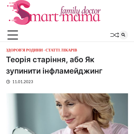
Перейти
до
вмісту
ЗДОРОВ'Я РОДИНИ
СТАТТІ ЛІКАРІВ
Теорія старіння, або Як
зупинити інфламейджинг
11.01.2023