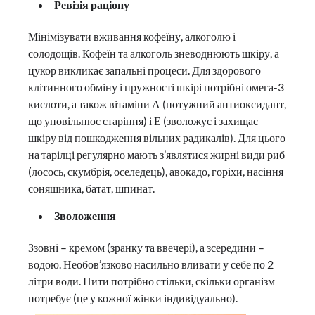
Ревізія раціону
Мінімізувати вживання кофеїну, алкоголю і
солодощів. Кофеїн та алкоголь зневоднюють шкіру, а
цукор викликає запальні процеси. Для здорового
клітинного обміну і пружності шкірі потрібні омега-3
кислоти, а також вітаміни А (потужний антиоксидант,
що уповільнює старіння) і Е (зволожує і захищає
шкіру від пошкодження вільних радикалів). Для цього
на тарілці регулярно мають з’являтися жирні види риб
(лосось, скумбрія, оселедець), авокадо, горіхи, насіння
соняшника, батат, шпинат.
Зволоження
Ззовні – кремом (зранку та ввечері), а зсередини –
водою. Необов’язково насильно вливати у себе по 2
літри води. Пити потрібно стільки, скільки організм
потребує (це у кожної жінки індивідуально).