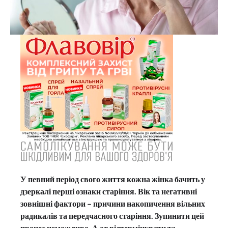
У певний період свого життя кожна жінка бачить у
дзеркалі перші ознаки старіння. Вік та негативні
зовнішні фактори – причини накопичення вільних
радикалів та передчасного старіння. Зупинити цей
процес неможливо. А от відтермінувати та