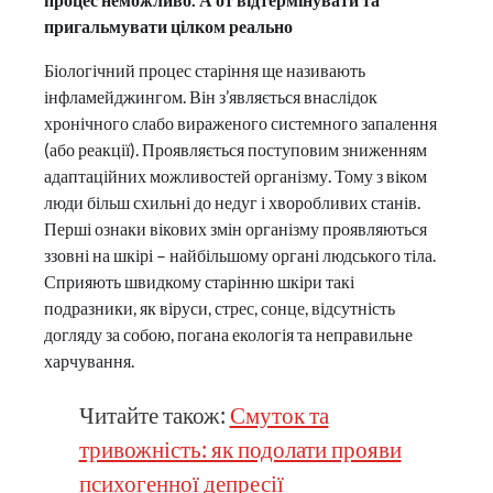
пригальмувати цілком реально
Біологічний процес старіння ще називають
інфламейджингом. Він з’являється внаслідок
хронічного слабо вираженого системного запалення
(або реакції). Проявляється поступовим зниженням
адаптаційних можливостей організму. Тому з віком
люди більш схильні до недуг і хворобливих станів.
Перші ознаки вікових змін організму проявляються
ззовні на шкірі – найбільшому органі людського тіла.
Сприяють швидкому старінню шкіри такі
подразники, як віруси, стрес, сонце, відсутність
догляду за собою, погана екологія та неправильне
харчування.
Читайте також:
Смуток та
тривожність: як подолати прояви
психогенної депресії