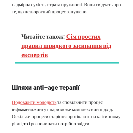
надмірна сухість, втрата пружності. Вони свідчать про
те, що незворотний процес запущено.
Читайте також:
Сім простих
правил швидкого засинання від
експертів
Шляхи
anti
–
age
терапії
Подовжити молодість
та сповільнити процес
інфламейджингу шкіри може комплексний підхід.
Оскільки процеси старіння протікають на клітинному
рівні, то і розпочинати потрібно звідти.