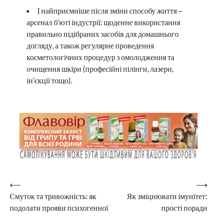
І найприємніше після зміни способу життя –
арсенал б’юті індустрії: щоденне використання
правильно підібраних засобів для домашнього
догляду, а також регулярне проведення
косметологічних процедур з омолодження та
очищення шкіри (професійні пілінги, лазери,
ін’єкції тощо).
Навігація
⟵
⟶
Смуток та тривожність: як
Як зміцнювати імунітет:
записів
подолати прояви психогенної
прості поради