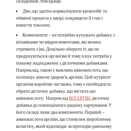
складників, тим краще.
Дію, що здатна нормалізувати кровообіг та
обмінні процеси у шкірі, покращити її стан і
вивести токсини.
Компоненти – не потрібно купувати добавку з
вітамінами чи мікроелементами, які можна
отримати з їжі. Доцільно обирати ті, що не
продукуються в організмі й тому існує потреба у
їхньому надходженні з дієтичними добавками.
Наприклад, такою є важлива амінокислота, що
поліпшує жіноче здоров’я, аргінін. Цей нутрієнт
організм виробляє частково, тому є необхідність
обрати дієтичну добавку, що містить цю
амінокислоту. Наприклад
ВІТАРГІН
, дієтична
добавка до повноцінного раціону харчування. У
його складі лише два компоненти. Перший –
амінокислота аргінін, що стимулює вироблення
колагену, який відповідає за протидію ранньому