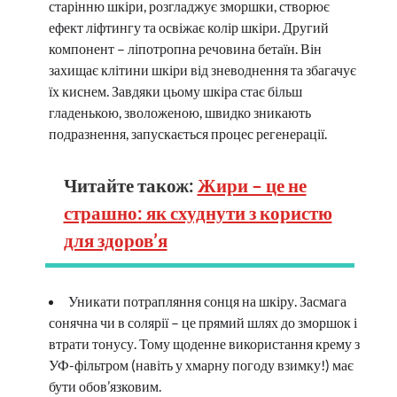
старінню шкіри, розгладжує зморшки, створює
ефект ліфтингу та освіжає колір шкіри. Другий
компонент – ліпотропна речовина бетаїн. Він
захищає клітини шкіри від зневоднення та збагачує
їх киснем. Завдяки цьому шкіра стає більш
гладенькою, зволоженою, швидко зникають
подразнення, запускається процес регенерації.
Читайте також:
Жири – це не
страшно: як схуднути з користю
для здоров’я
Уникати потрапляння сонця на шкіру. Засмага
сонячна чи в солярії – це прямий шлях до зморшок і
втрати тонусу. Тому щоденне використання крему з
УФ-фільтром (навіть у хмарну погоду взимку!) має
бути обов’язковим.