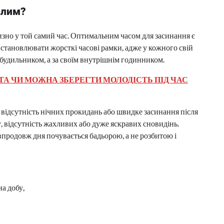
слим?
зно у той самий час. Оптимальним часом для засинання є
 встановлювати жорсткі часові рамки, адже у кожного свій
 будильником, а за своїм внутрішнім годинником.
ТА ЧИ МОЖНА ЗБЕРЕГТИ МОЛОДІСТЬ ПІД ЧАС
відсутність нічних прокидань або швидке засинання після
у, відсутність жахливих або дуже яскравих сновидінь.
продовж дня почувається бадьорою, а не розбитою і
на добу,