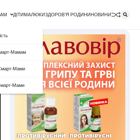
МАМ
ДІТИ
МАЛЮКИ
ЗДОРОВ’Я РОДИНИ
НОВИНИ
ість
Смарт-Мамам
Смарт-Мами
Смарт-Мами