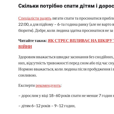
Скільки потрібно спати дітям і доро
Спеціалісти радять
лягати спати та просинатися прибли
22:00, а для підйому – 6-та година ранку (але не варто
біоритм). Добре, коли людина здатна просинатися не за
Читайте також:
ЯК СТРЕС ВПЛИВАЄ НА ШКІРУ 
ВІЙНИ
Здоровим вважається швидке засинання без снодійних, 
них, відсутність тривожності перед сном або під час сн
Нормою вважається, коли людина після пробудження і в
сонливою.
Експерти
рекомендують
:
– дорослим у віці 18–60 років спати не менше 7 годин 
– дітям 6–12 років – 9–12 годин,