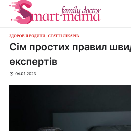
Перейти
до
вмісту
ЗДОРОВ'Я РОДИНИ
СТАТТІ ЛІКАРІВ
Сім простих правил шви
експертів
06.01.2023