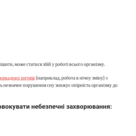
шити, може статися збій у роботі всього організму.
иркадних ритмів
(наприклад, робота в нічну зміну) з
ь незначне порушення сну знижує опірність організму до
овокувати небезпечні захворювання: