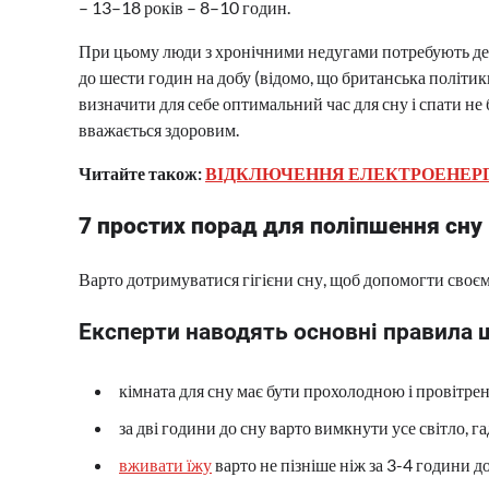
– 13–18 років – 8–10 годин.
При цьому люди з хронічними недугами потребують дев’
до шести годин на добу (відомо, що британська політик
визначити для себе оптимальний час для сну і спати не 
вважається здоровим.
Читайте також:
ВІДКЛЮЧЕННЯ ЕЛЕКТРОЕНЕРГІ
7 простих порад для поліпшення сну
Варто дотримуватися гігієни сну, щоб допомогти своє
Експерти наводять основні правила 
кімната для сну має бути прохолодною і провітре
за дві години до сну варто вимкнути усе світло, г
вживати їжу
варто не пізніше ніж за 3-4 години до