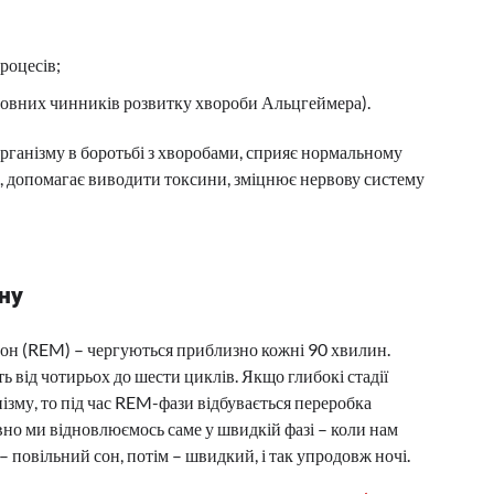
роцесів;
оловних чинників розвитку хвороби Альцгеймера).
рганізму в боротьбі з хворобами, сприяє нормальному
, допомагає виводити токсини, зміцнює нервову систему
ну
сон (REM) – чергуються приблизно кожні 90 хвилин.
від чотирьох до шести циклів. Якщо глибокі стадії
ізму, то під час REM-фази відбувається переробка
вно ми відновлюємось саме у швидкій фазі – коли нам
 – повільний сон, потім – швидкий, і так упродовж ночі.