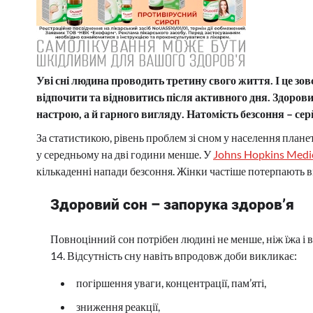
Уві сні людина проводить третину свого життя. І це зов
відпочити та відновитись після активного дня. Здорови
настрою, а й гарного вигляду. Натомість безсоння – се
За статистикою, рівень проблем зі сном у населення плане
у середньому на дві години менше. У
Johns Hopkins Medi
кількаденні напади безсоння. Жінки частіше потерпають ві
Здоровий сон – запорука здоров’я
Повноцінний сон потрібен людині не менше, ніж їжа і во
14. Відсутність сну навіть впродовж доби викликає:
погіршення уваги, концентрації, пам’яті,
зниження реакції,