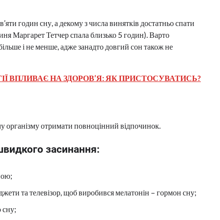
яти годин сну, а декому з числа винятків достатньо спати
иня Маргарет Тетчер спала близько 5 годин). Варто
більше і не менше, адже занадто довгий сон також не
Ї ВПЛИВАЄ НА ЗДОРОВ’Я: ЯК ПРИСТОСУВАТИСЬ?
му організму отримати повноцінний відпочинок.
швидкого засинання:
ною;
аджети та телевізор, щоб виробився мелатонін – гормон сну;
 сну;