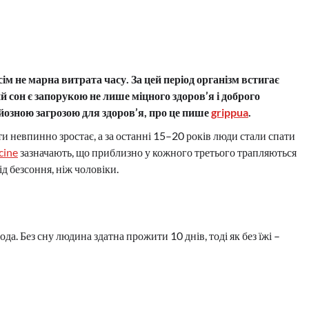
сім не марна витрата часу. За цей період організм встигає
й сон є запорукою не лише міцного здоров’я і доброго
рйозною загрозою для здоров’я, про це пише
grippua
.
ти невпинно зростає, а за останні 15–20 років люди стали спати
cine
зазначають, що приблизно у кожного третього трапляються
д безсоння, ніж чоловіки.
да. Без сну людина здатна прожити 10 днів, тоді як без їжі –