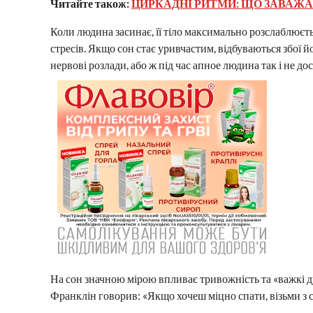
Читайте також:
ЦИРКАДНІ РИТМИ: ЩО ЗАВАЖАЄ
Коли людина засинає, її тіло максимально розслаблюєть
стресів. Якщо сон стає уривчастим, відбуваються збої йо
нервові розлади, або ж під час апное людина так і не до
На сон значною мірою впливає тривожність та «важкі 
Франклін говорив: «Якщо хочеш міцно спати, візьми з с