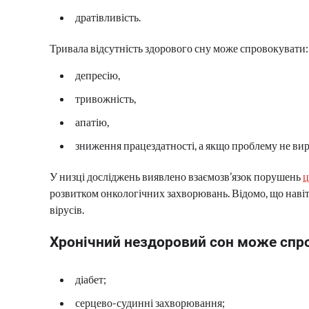
дратівливість.
Тривала відсутність здорового сну може спровокувати:
депресію,
тривожність,
апатію,
зниження працездатності, а якщо проблему не вирі
У низці досліджень виявлено взаємозв’язок порушень
ц
розвитком онкологічних захворювань. Відомо, що навіт
вірусів.
Хронічний нездоровий сон може спр
діабет;
серцево-судинні захворювання;