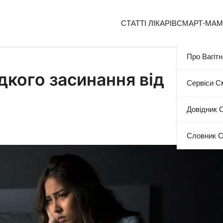
СТАТТІ ЛІКАРІВ
СМАРТ-МА
Про Вагітн
дкого засинання від
Сервіси 
Довідник 
Словник 