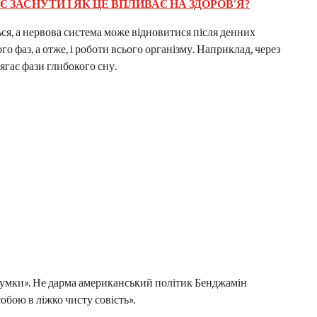
 ЗАСНУТИ І ЯК ЦЕ ВПЛИВАЄ НА ЗДОРОВ’Я?
ся, а нервова система може відновитися після денних
го фаз, а отже, і роботи всього організму. Наприклад, через
сягає фази глибокого сну.
думки». Не дарма американський політик Бенджамін
обою в ліжко чисту совість».