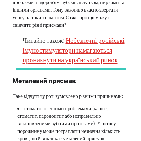
проблеми зі здоров’ям: зубами, шлунком, нирками та
іншими органами. Тому важливо вчасно звертати
увагу на такий симптом. Отже, про що можуть
свідчити різні присмаки?
Читайте також:
Небезпечні російські
імуностимулятори намагаються
проникнути на український ринок
Металевий присмак
Таке відчуття у роті зумовлено різними причинами:
стоматологічними проблемами (карієс,
стоматит, пародонтит або неправильно
встановленими зубними протезами). У ротову
порожнину може потрапляти незначна кількість
крові, що й викликає металевий присмак;