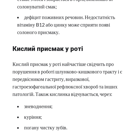
солонуватий смак;
дефіцит поживних речовин. Недостатність
вітаміну B12 або цинку може сприяти появі
солоного присмаку.
Кислий присмак у роті
Кислий присмак у роті найчастіше свідчить про
порушення в роботі шлунково-кишкового тракту і є
передвісником гастриту, виразкової,
гастроезофагеальної рефлюксної хвороб та інших
патологій. Також кислинка відчувається, через:
зневоднення;
куріння;
погану чистку зубів.