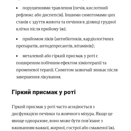
порушеннями травлення (печія, кислотний
рефлюкс або диспепсія). Іншими симптомами цих
станів є здуття живота та печіння в ділянці грудної
клітки після прийому їжі;
прийомом ліків (антибіотиків, кардіологічних
препаратів, антидепресантів, вітамінів);
металевий або гіркий присмак у роті є
поширеним побічним ефектом хіміотерапії та
променевої терапії. Симптом зазвичай зникає після
завершення лікування.
Гіркий присмак у роті
Гіркий присмак у роті часто асоціюється з
дисфункцією печінки та жовчного міхура. Якщо це
явище одноразове, воно може бути пов’язане з
вживанням важкої, жирної, гострої або смаженої їжі.