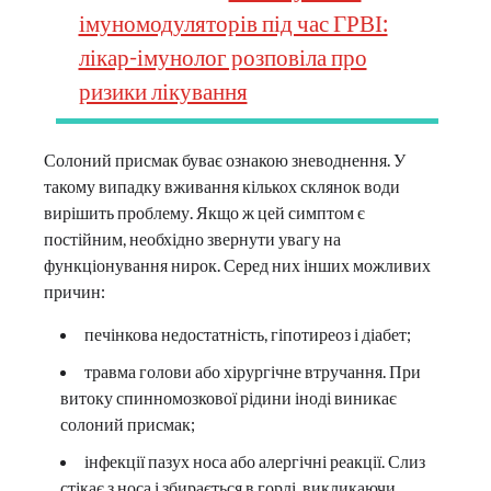
імуномодуляторів під час ГРВІ:
лікар-імунолог розповіла про
ризики лікування
Солоний присмак буває ознакою зневоднення. У
такому випадку вживання кількох склянок води
вирішить проблему. Якщо ж цей симптом є
постійним, необхідно звернути увагу на
функціонування нирок. Серед них інших можливих
причин:
печінкова недостатність, гіпотиреоз і діабет;
травма голови або хірургічне втручання. При
витоку спинномозкової рідини іноді виникає
солоний присмак;
інфекції пазух носа або алергічні реакції. Слиз
стікає з носа і збирається в горлі, викликаючи