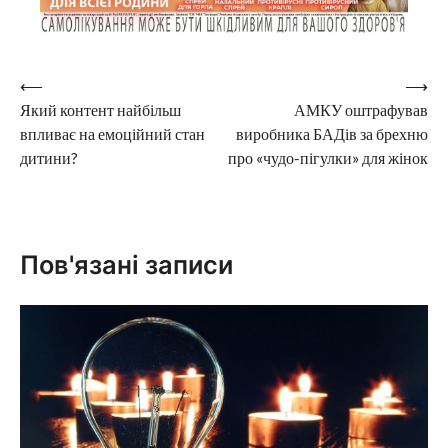
Навігація
⟵
⟶
Який контент найбільш
АМКУ оштрафував
записів
впливає на емоційний стан
виробника БАДів за брехню
дитини?
про «чудо-пігулки» для жінок
Пов'язані записи