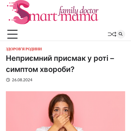
Перейти
до
вмісту
ЗДОРОВ'Я РОДИНИ
Неприємний присмак у роті –
симптом хвороби?
26.08.2024