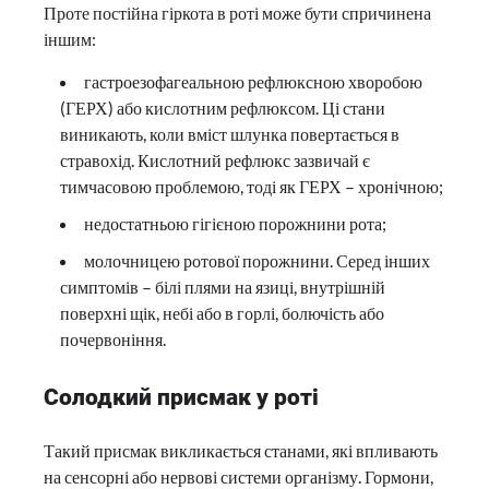
Проте постійна гіркота в роті може бути спричинена
іншим:
гастроезофагеальною рефлюксною хворобою
(ГЕРХ) або кислотним рефлюксом. Ці стани
виникають, коли вміст шлунка повертається в
стравохід. Кислотний рефлюкс зазвичай є
тимчасовою проблемою, тоді як ГЕРХ – хронічною;
недостатньою гігієною порожнини рота;
молочницею ротової порожнини. Серед інших
симптомів – білі плями на язиці, внутрішній
поверхні щік, небі або в горлі, болючість або
почервоніння.
Солодкий присмак у роті
Такий присмак викликається станами, які впливають
на сенсорні або нервові системи організму. Гормони,