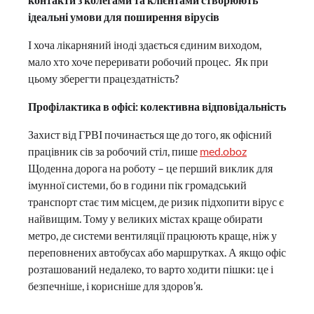
ідеальні умови для поширення вірусів
І хоча лікарняний іноді здається єдиним виходом,
мало хто хоче переривати робочий процес. Як при
цьому зберегти працездатність?
Профілактика в офісі: колективна відповідальність
Захист від ГРВІ починається ще до того, як офісний
працівник сів за робочий стіл, пише
med.oboz
Щоденна дорога на роботу – це перший виклик для
імунної системи, бо в години пік громадський
транспорт стає тим місцем, де ризик підхопити вірус є
найвищим. Тому у великих містах краще обирати
метро, де системи вентиляції працюють краще, ніж у
переповнених автобусах або маршрутках. А якщо офіс
розташований недалеко, то варто ходити пішки: це і
безпечніше, і корисніше для здоров’я.