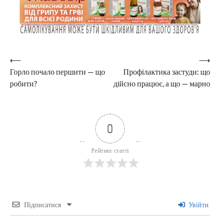
Навігація
⟵
⟶
Горло почало першити — що
Профілактика застуди: що
записів
робити?
дійсно працює, а що — марно
0
Рейтинг статті
Підписатися
Увійти