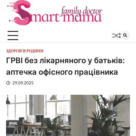
Перейти
до
вмісту
ЗДОРОВ'Я РОДИНИ
ГРВІ без лікарняного у батьків:
аптечка офісного працівника
29.09.2025