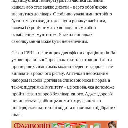
кашель або стає важко дихати – варто обов’язково
звернутися до лікаря. Особливо уважними потрібно
бути тим, хто входить до групи ризику: вагітним,
людям із хронічними захворюваннями або з
ослабленим імунітетом. У таких випадках
самолікування може бути небезпечним.
Сезон ГРВІ – це не вирок для офісних працівників. За
умови правильної профілактики та готовності діяти
при перших симптомах можна зберегти здоров’я і не
випадати з робочого ритму. Аптечка з необхідним
набором засобів, догляд за слизовою носа й горла, а
також підтримка імунітету – це основа, яка допоможе
пройти сезон хвороб без лікарняного. Адже здоров’я
починається з дрібниць: вимитих рук, чистого
повітря, склянки теплої води та правильно підібраних
ліків.