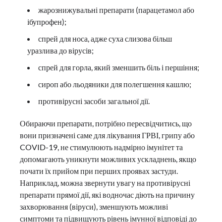
жарознижувальні препарати (парацетамол або
ібупрофен);
спрей для носа, адже суха слизова більш
уразлива до вірусів;
спрей для горла, який зменшить біль і першіння;
сироп або льодяники для полегшення кашлю;
противірусні засоби загальної дії.
Обираючи препарати, потрібно пересвідчитись, що
вони призначені саме для лікування ГРВІ, грипу або
COVID-19, не стимулюють надмірно імунітет та
допомагають уникнути можливих ускладнень, якщо
почати їх прийом при перших проявах застуди.
Наприклад, можна звернути увагу на противірусні
препарати прямої дії, які водночас діють на причину
захворювання (віруси), зменшують можливі
симптоми та підвищують рівень імунної відповіді до