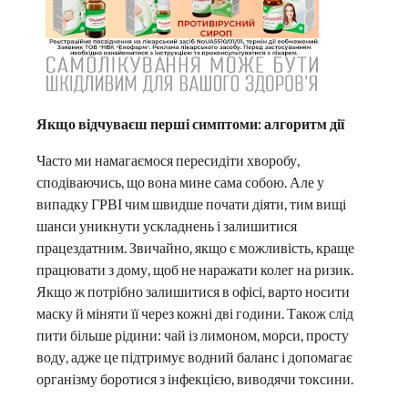
Якщо відчуваєш перші симптоми: алгоритм дії
Часто ми намагаємося пересидіти хворобу,
сподіваючись, що вона мине сама собою. Але у
випадку ГРВІ чим швидше почати діяти, тим вищі
шанси уникнути ускладнень і залишитися
працездатним. Звичайно, якщо є можливість, краще
працювати з дому, щоб не наражати колег на ризик.
Якщо ж потрібно залишитися в офісі, варто носити
маску й міняти її через кожні дві години. Також слід
пити більше рідини: чай із лимоном, морси, просту
воду, адже це підтримує водний баланс і допомагає
організму боротися з інфекцією, виводячи токсини.