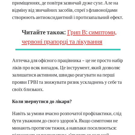
приміщеннях, де повітря зазвичай дуже сухе. Але на
відміну від звичайних засобів, спреї з флавоноїдами
створюють антиоксидантний і протизапальний ефект.
Читайте також:
Грип В: симптоми,
червоні прапорці та лікування
Аптечка для офісного працівника – це не просто набір
ліків про всяк випадок. Це інструмент, який дозволяє
залишатися активним, швидко реагувати на перші
прояви ГРВІ та знижувати ризик ускладнень у себе та
своїх близьких.
Коли звернутися до лікаря?
Навіть за умови вчасно розпочатої профілактики, слід
бути уважним до свого здоров’я. Якщо симптоми не
минають протягом тижня, а навпаки посилюються:
підвищується температура, з’являється сильний