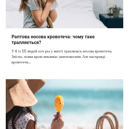
Раптова носова кровотеча: чому таке
трапляється?
У 6 із 10 людей хоч раз у житті траплялась носова кровотеча.
Звісно, поява крові викликає занепокоєння. Але насправді
кровотеча…