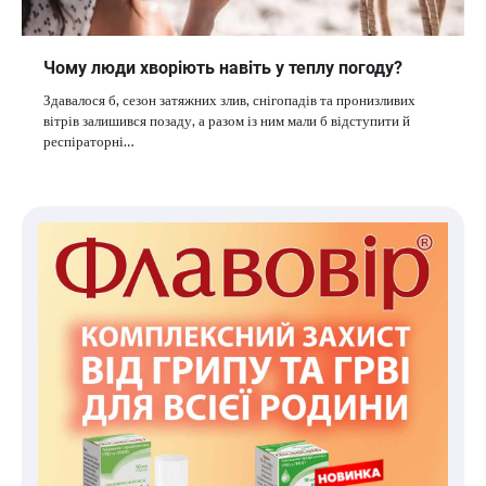
Чому люди хворіють навіть у теплу погоду?
Здавалося б, сезон затяжних злив, снігопадів та пронизливих
вітрів залишився позаду, а разом із ним мали б відступити й
респіраторні…