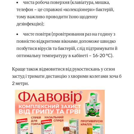
чиста робоча поверхня (клавіатура, мишка,
телефон – це справжні «колекціонери» бактерій,
тому важливо проводити їхню щоденну
дезінфекцію);
чисте повітря (провітрювання раз на годину з
повністю відкритими вікнами допоможе швидко
позбутися вірусів та бактерій, слід підтримувати й
оптимальну температуру в кабінеті – 16-20 °C).
Краще також відмовитися від рукостискань у сезон
застуд і тримати дистанцію з хворими колегами хоча б
2 метри.