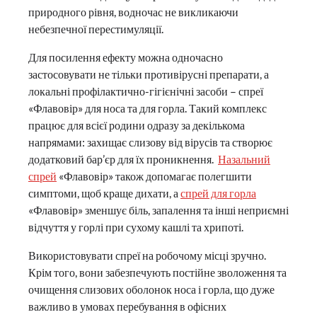
природного рівня, водночас не викликаючи
небезпечної перестимуляції.
Для посилення ефекту можна одночасно
застосовувати не тільки противірусні препарати, а
локальні профілактично-гігієнічні засоби – спреї
«Флавовір» для носа та для горла. Такий комплекс
працює для всієї родини одразу за декількома
напрямами: захищає слизову від вірусів та створює
додатковий бар’єр для їх проникнення.
Назальний
спрей
«Флавовір» також допомагає полегшити
симптоми, щоб краще дихати, а
спрей для горла
«Флавовір» зменшує біль, запалення та інші неприємні
відчуття у горлі при сухому кашлі та хрипоті.
Використовувати спреї на робочому місці зручно.
Крім того, вони забезпечують постійне зволоження та
очищення слизових оболонок носа і горла, що дуже
важливо в умовах перебування в офісних