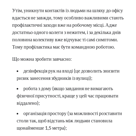
Утім, уникнути контактів із людьми на шляху до офісу
вдається не завжди, тому особливо важливими стають
профілактичні заходи вже на робочому місці. Адже
достатньо одного колеги з нежитем, і за декілька днів
половина колективу вже відчуває ті самі симптоми.
Тому профілактика має бути командною роботою.
Що можна зробити завчасно:
дезінфекція рук на вході (це дозволить знизити
ризик занесення збудників із вулиці);
робота з дому (якщо завдання не вимагають
фізичної присутності, краще у цей час працювати
віддалено);
організація простору (за можливості розставити
столи так, щоб відстань між людьми становила
щонайменше 1,5 метра);