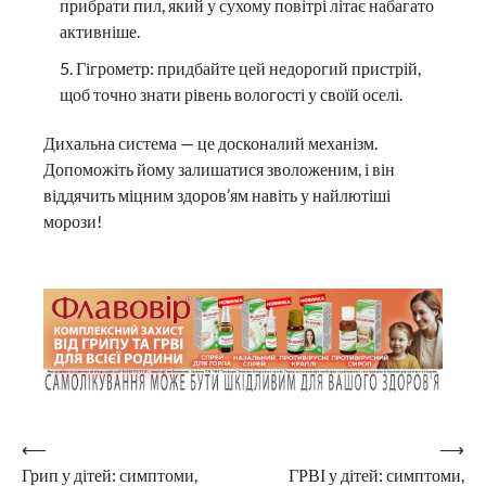
прибрати пил, який у сухому повітрі літає набагато
активніше.
Гігрометр: придбайте цей недорогий пристрій,
щоб точно знати рівень вологості у своїй оселі.
Дихальна система — це досконалий механізм.
Допоможіть йому залишатися зволоженим, і він
віддячить міцним здоров’ям навіть у найлютіші
морози!
Навігація
⟵
⟶
Грип у дітей: симптоми,
ГРВІ у дітей: симптоми,
записів