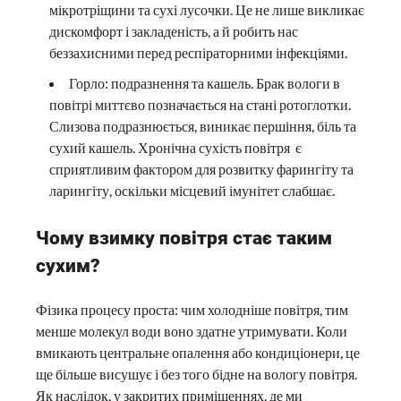
мікротріщини та сухі лусочки. Це не лише викликає
дискомфорт і закладеність, а й робить нас
беззахисними перед респіраторними інфекціями.
Горло: подразнення та кашель. Брак вологи в
повітрі миттєво позначається на стані ротоглотки.
Слизова подразнюється, виникає першіння, біль та
сухий кашель. Хронічна сухість повітря є
сприятливим фактором для розвитку фарингіту та
ларингіту, оскільки місцевий імунітет слабшає.
Чому взимку повітря стає таким
сухим?
Фізика процесу проста: чим холодніше повітря, тим
менше молекул води воно здатне утримувати. Коли
вмикають центральне опалення або кондиціонери, це
ще більше висушує і без того бідне на вологу повітря.
Як наслідок, у закритих приміщеннях, де ми