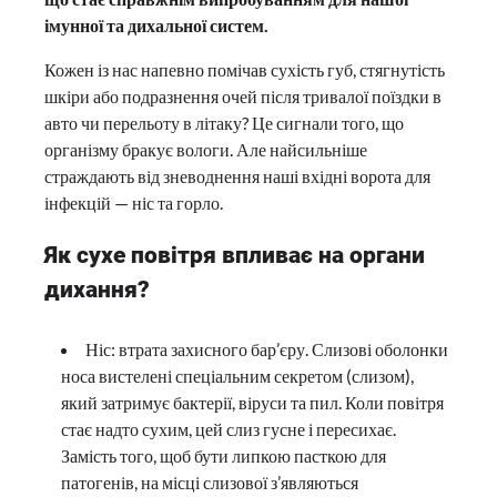
імунної та дихальної систем.
Кожен із нас напевно помічав сухість губ, стягнутість
шкіри або подразнення очей після тривалої поїздки в
авто чи перельоту в літаку? Це сигнали того, що
організму бракує вологи. Але найсильніше
страждають від зневоднення наші вхідні ворота для
інфекцій — ніс та горло.
Як сухе повітря впливає на органи
дихання?
Ніс: втрата захисного бар’єру. Слизові оболонки
носа вистелені спеціальним секретом (слизом),
який затримує бактерії, віруси та пил. Коли повітря
стає надто сухим, цей слиз гусне і пересихає.
Замість того, щоб бути липкою пасткою для
патогенів, на місці слизової з’являються