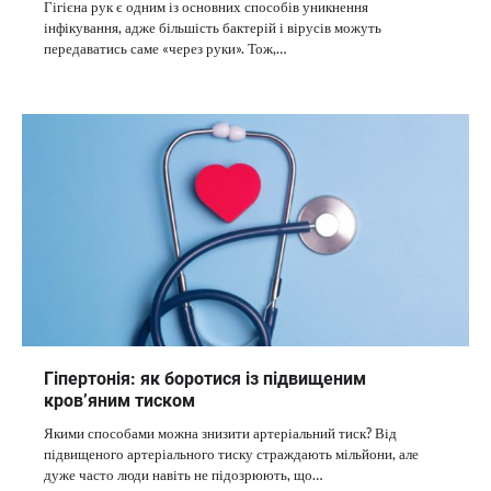
Гігієна рук є одним із основних способів уникнення
інфікування, адже більшість бактерій і вірусів можуть
передаватись саме «через руки». Тож,…
Гіпертонія: як боротися із підвищеним
кров’яним тиском
Якими способами можна знизити артеріальний тиск? Від
підвищеного артеріального тиску страждають мільйони, але
дуже часто люди навіть не підозрюють, що…