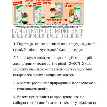
Гідратація: пийте більше рідини (воду, чаї, узвари,
супи). Це підтримує водний баланс зсередини.
Зволожувач повітря: використовуйте пристрій
для підтримки вологості на рівні 40–60%. Якщо
зволожувача немає — ставте ємності з водою біля
батарей або сушку з випраним одягом.
Кімнатні рослини: є природними зволожувачами
та очисниками повітря.
Вологе прибирання та провітрювання: це
найпростіший спосіб наситити кімнату свіжістю та