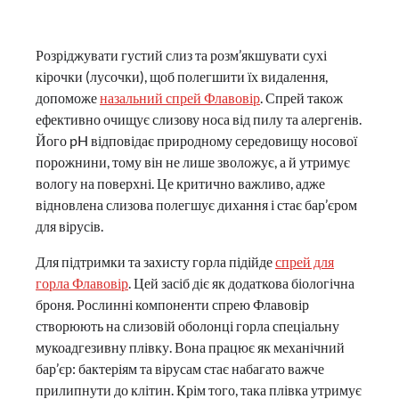
Розріджувати густий слиз та розм’якшувати сухі
кірочки (лусочки), щоб полегшити їх видалення,
допоможе
назальний спрей Флавовір
. Спрей також
ефективно очищує слизову носа від пилу та алергенів.
Його pH відповідає природному середовищу носової
порожнини, тому він не лише зволожує, а й утримує
вологу на поверхні. Це критично важливо, адже
відновлена слизова полегшує дихання і стає бар’єром
для вірусів.
Для підтримки та захисту горла підійде
спрей для
горла Флавовір
. Цей засіб діє як додаткова біологічна
броня. Рослинні компоненти спрею Флавовір
створюють на слизовій оболонці горла спеціальну
мукоадгезивну плівку. Вона працює як механічний
бар’єр: бактеріям та вірусам стає набагато важче
прилипнути до клітин. Крім того, така плівка утримує