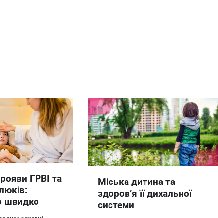
прояви ГРВІ та
Міська дитина та
люків:
здоров’я її дихальної
о швидко
системи
ре знає основні