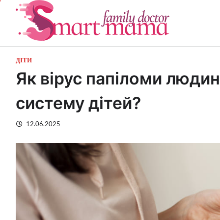
Перейти
до
вмісту
ДІТИ
Як вірус папіломи людин
систему дітей?
12.06.2025