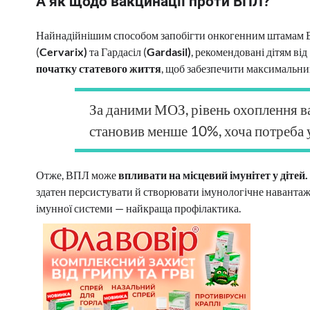
А як щодо вакцинації проти ВПЛ?
Найнадійнішим способом запобігти онкогенним штамам ВП
(
Cervarix)
та Гардасіл (
Gardasil)
, рекомендовані дітям ві
початку статевого життя
, щоб забезпечити максимальни
За даними МОЗ, рівень охоплення в
становив менше 10%, хоча потреба у
Отже, ВПЛ може
впливати на місцевий імунітет у дітей.
здатен персистувати й створювати імунологічне навантаже
імунної системи — найкраща профілактика.