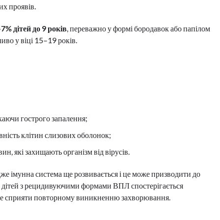
их проявів.
% дітей до 9 років
, переважно у формі бородавок або папілом
иво у віці 15–19 років.
икаючи гострого запалення;
вність клітин слизових оболонок;
н, які захищають організм від вірусів.
же імунна система ще розвивається і
це може призводити до
 дітей з рецидивуючими формами ВПЛ спостерігається
може сприяти повторному виникненню захворювання.