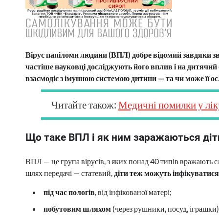
Вірус папіломи людини (ВПЛ) добре відомий завдяки зв
частіше науковці досліджують його вплив і на дитячий
взаємодіє з імунною системою дитини — та чи може її о
Читайте також:
Медичні помилки у лік
Що таке ВПЛ і як ним заражаються діт
ВПЛ — це група вірусів, з яких понад 40 типів вражають с
шлях передачі — статевий,
діти теж можуть інфікуватися
під час пологів
, від інфікованої матері;
побутовим шляхом
(через рушники, посуд, іграшки)