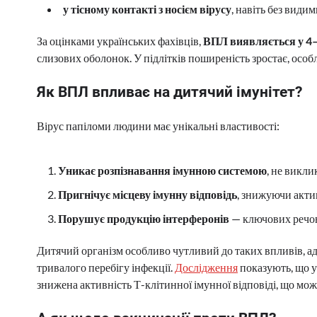
у тісному контакті з носієм вірусу
, навіть без видим
За оцінками українських фахівців,
ВПЛ виявляється у 4–7
слизових оболонок. У підлітків поширеність зростає, особл
Як ВПЛ впливає на дитячий імунітет?
Вірус папіломи людини має унікальні властивості:
Уникає розпізнавання імунною системою
, не викл
Пригнічує місцеву імунну відповідь
, знижуючи акти
Порушує продукцію інтерферонів
— ключових речови
Дитячий організм особливо чутливий до таких впливів, ад
тривалого перебігу інфекції.
Дослідження
показують, що у
знижена активність Т-клітинної імунної відповіді, що 