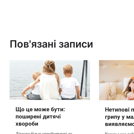
Пов'язані записи
Що це може бути:
Нетипові 
поширені дитячі
грипу у ма
хвороби
виявляєм
Дітлахи більш сприйнятливі до
Кожен з нас доб