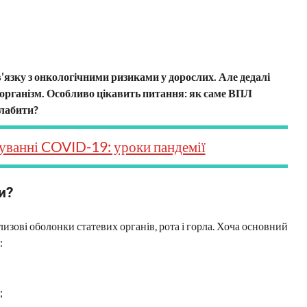
’язку з онкологічними ризиками у дорослих. Але дедалі
 організм. Особливо цікавить питання: як саме ВПЛ
слабити?
уванні COVID-19: уроки пандемії
и?
лизові оболонки статевих органів, рота і горла. Хоча основний
:
;