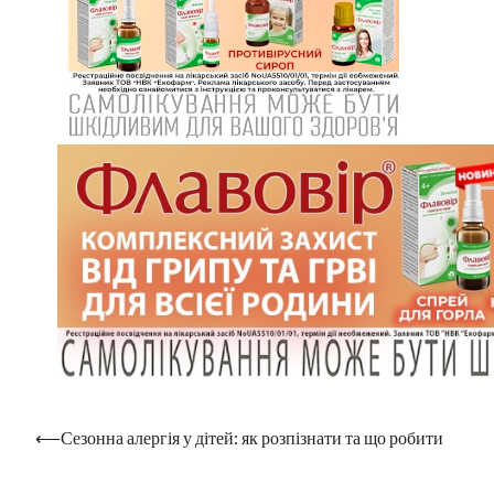
Навігація
⟵
Сезонна алергія у дітей: як розпізнати та що робити
записів