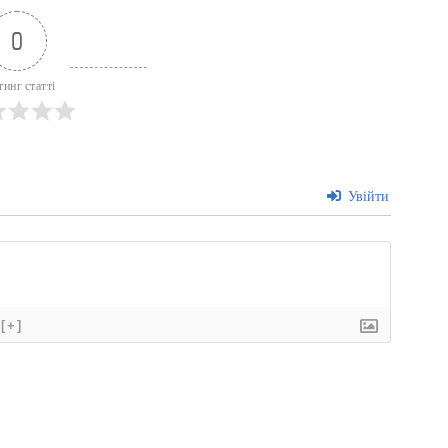
0
тинг статті
Увійти
[+]