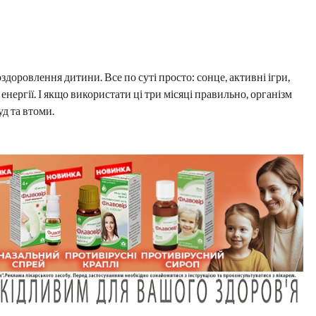
доровлення дитини. Все по суті просто: сонце, активні ігри,
 енергії. І якщо використати ці три місяці правильно, організм
д та втоми.