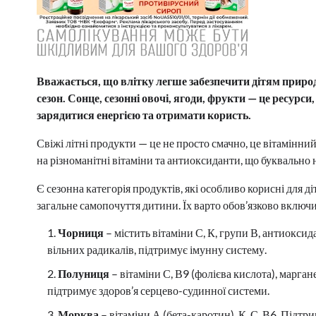
Вважається, що влітку легше забезпечити дітям природ
сезон. Сонце, сезонні овочі, ягоди, фрукти — це ресурс
зарядитися енергією та отримати користь.
Свіжі літні продукти — це не просто смачно, це вітамінний к
на різноманітні вітаміни та антиоксиданти, що буквально
Є сезонна категорія продуктів, які особливо корисні для д
загальне самопочуття дитини. Їх варто обов’язково включи
Чорниця
– містить вітаміни С, К, групи В, антиоксид
вільних радикалів, підтримує імунну систему.
Полуниця
– вітаміни С, В9 (фолієва кислота), марган
підтримує здоров’я серцево-судинної системи.
Морква
– вітаміни А (бета-каротин), К, С, В6. Підтр