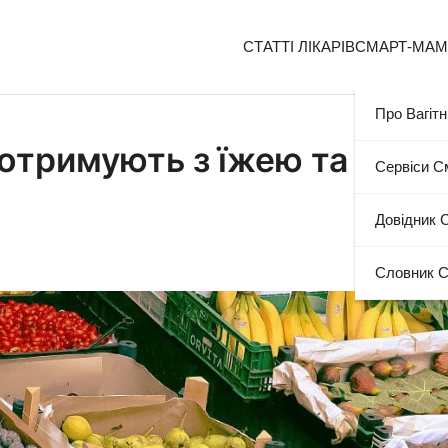
СТАТТІ ЛІКАРІВ
СМАРТ-МА
Про Вагітн
и отримують з їжею та
Сервіси 
Довідник 
Словник 