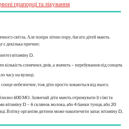
рвоні прапорці та лікування
ячного світла. Але попри літню пору, багато дітей мають
е є декілька причин:
интез вітаміну D.
 кількість сонячних днів, а значить – перебування під сонцем.
ло часу на вулиці.
нє сонце небезпечне, тож діти просто ховаються від нього.
лизно 600 МО. Зазвичай діти мають отримувати її з їжі та
ми вітаміну D – 6 склянок молока, або 4 банки тунця, або 20
онці. Влітку організм дитини може накопичити запас вітаміну D,