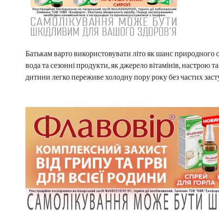
Батькам варто використовувати літо як шанс природного оз
вода та сезонні продукти, як джерело вітамінів, настрою та
дитини легко переживе холодну пору року без частих засту