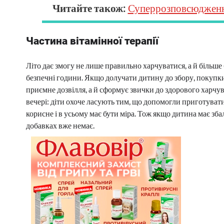
Читайте також:
Суперрозповсюдження:
Частина вітамінної терапії
Літо дає змогу не лише правильно харчуватися, а й більше 
безпечні години. Якщо долучати дитину до збору, покупки а
приємне дозвілля, а й сформує звички до здорового харчу
вечері: діти охоче ласують тим, що допомогли приготуват
корисне і в усьому має бути міра. Тож якщо дитина має зб
добавках вже немає.