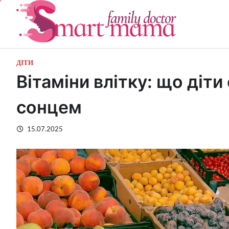
Перейти
до
вмісту
ДІТИ
Вітаміни влітку: що діт
сонцем
15.07.2025