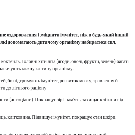
не оздоровлення і зміцнити імунітет, ніж в будь-який інший
и, які допомагають дитячому організму набиратися сил,
октейль. Головні хіти літа (ягоди, овочі, фрукти, зелень) багаті
 насичують кожну клітину організму.
ітей, бо підтримують імунітет, розвиток мозку, травлення й
ти до літнього раціону:
анти (антоціани). Покращує зір і пам’ять, захищає клітини від
ець, клітковина. Підвищує імунітет, покращує стан шкіри,
имує зір, сприяє здоровій шкірі, працює як природний