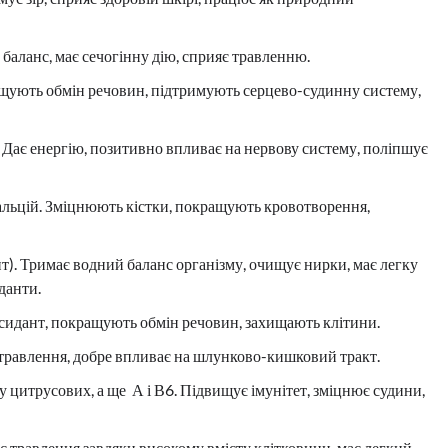
 баланс, має сечогінну дію, сприяє травленню.
ращують обмін речовин, підтримують серцево-судинну систему,
й. Дає енергію, позитивно впливає на нервову систему, поліпшує
, кальцій. Зміцнюють кістки, покращують кровотворення,
ант). Тримає водний баланс організму, очищує нирки, має легку
данти.
ксидант, покращують обмін речовин, захищають клітини.
ля травлення, добре впливає на шлунково-кишковий тракт.
ж у цитрусових, а ще А і В6. Підвищує імунітет, зміцнює судини,
щує травлення завдяки високому вмісту клітковини, має легкий