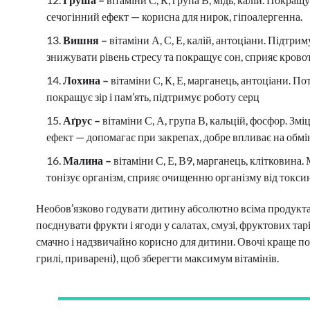
сечогінний ефект — корисна для нирок, гіпоалергенна.
Вишня –
вітаміни А, С, Е, калій, антоціани. Підтри
знижувати рівень стресу та покращує сон, сприяє кровот
Лохина –
вітаміни С, К, Е, марганець, антоціани. 
покращує зір і пам’ять, підтримує роботу серц
Аґрус –
вітаміни С, А, група В, кальцій, фосфор. З
ефект — допомагає при закрепах, добре впливає на обм
Малина –
вітаміни С, Е, В9, марганець, клітковина.
тонізує організм, сприяє очищенню організму від токсин
Необов’язково годувати дитину абсолютно всіма продукта
поєднувати фрукти і ягоди у салатах, смузі, фруктових та
смачно і надзвичайно корисно для дитини. Овочі краще по
грилі, приварені), щоб зберегти максимум вітамінів.