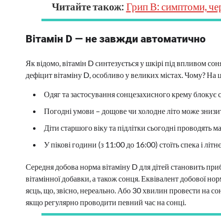
Читайте також:
Грип В: симптоми, че
Вітамін D — не завжди автоматично
Як відомо, вітамін D синтезується у шкірі під впливом сон
дефіцит вітаміну D, особливо у великих містах. Чому? На ц
Одяг та застосування сонцезахисного крему блокує с
Погодні умови – дощове чи холодне літо може знизити
Діти старшого віку та підлітки сьогодні проводять ма
У пікові години (з 11:00 до 16:00) стоїть спека і літ
Середня добова норма вітаміну D для дітей становить приб
вітамінної добавки, а також сонця. Еквівалент добової нор
яєць, що, звісно, нереально. Або 30 хвилин провести на с
якщо регулярно проводити певний час на сонці.