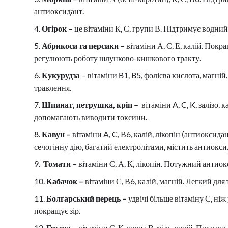
антиоксидант.
Огірок –
це вітаміни К, С, групи В. Підтримує водний
Абрикоси та персики –
вітаміни А, С, Е, калій. Пок
регулюють роботу шлунково-кишкового тракту.
Кукурудза
– вітаміни B1, B5, фолієва кислота, магні
травлення.
Шпинат, петрушка, кріп –
вітаміни A, C, K, залізо
допомагають виводити токсини.
Кавун –
вітаміни A, C, В6, калій, лікопін (антиоксид
сечогінну дію, багатий електролітами, містить антиокси
Томати
– вітаміни С, А, К, лікопін. Потужний антио
Кабачок –
вітаміни С, В6, калій, магній. Легкий д
Болгарський перець –
удвічі більше вітаміну С, ні
покращує зір.
Груша –
вітаміни С, К, група В, мідь, калій. Покра