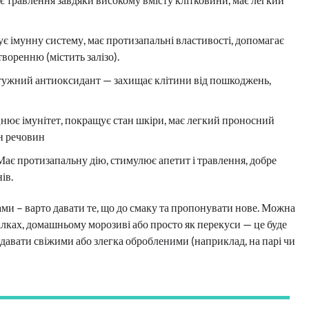
мує імунну систему, має протизапальні властивості, допомагає
воренню (містить залізо).
Потужний антиоксидант — захищає клітини від пошкоджень,
міцнює імунітет, покращує стан шкіри, має легкий проносний
ін речовин
 Має протизапальну дію, стимулює апетит і травлення, добре
ів.
ми – варто давати те, що до смаку та пропонувати нове. Можна
рілках, домашньому морозиві або просто як перекуси — це буде
давати свіжими або злегка обробленими (наприклад, на парі чи