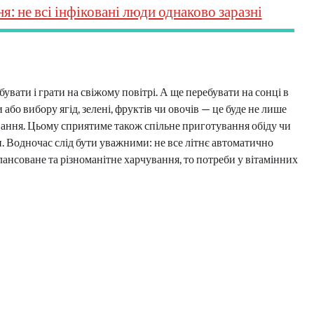
 не всі інфіковані люди однаково заразні
бувати і грати на свіжому повітрі. А ще перебувати на сонці в
бо вибору ягід, зелені, фруктів чи овочів — це буде не лише
вання. Цьому сприятиме також спільне приготування обіду чи
и. Водночас слід бути уважними: не все літнє автоматично
алансоване та різноманітне харчування, то потреби у вітамінних