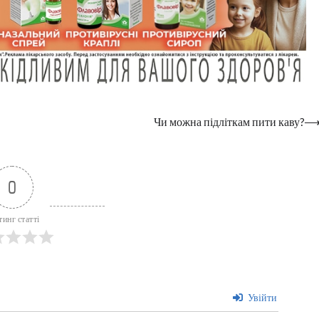
Чи можна підліткам пити каву?
0
тинг статті
Увійти