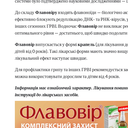
системи було підтверджено науковими дослідженнями — ц
До складу
Флавовіру
входять флавоноїди — біологічно ак
ефективно блокують редуплікацію ДНК- та РНК-вірусів, у т
інших сезонних ГРВІ. Водночас
Флавовір
не викликає реф
оптимального рівня — достатнього, щоб швидко подолати 
Флавовір
випускається у формі
крапель
(для лікування до
дітей від 0 років). Такі лікарські форми мають значно вищ
лікувальний ефект наступає швидше.
Для профілактики грипу та інших ГРВІ рекомендується з
можна використовувати дорослим та дітям від 4 років.
Інформація має ознайомчий характер. Лікування повинно
інструкції до лікарських засобів.