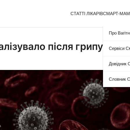
СТАТТІ ЛІКАРІВ
СМАРТ-МА
Про Вагітн
алізувало після грипу
Сервіси 
Довідник 
Словник 