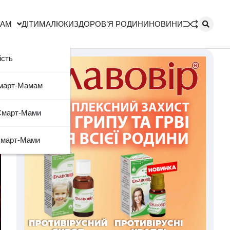
МАМ
ДІТИ
МАЛЮКИ
ЗДОРОВ’Я РОДИНИ
НОВИНИ
ість
Смарт-Мамам
Смарт-Мами
Смарт-Мами