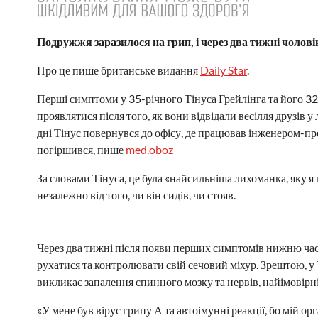
Подружжя заразилося на грип, і через два тижні чолові
Про це пише британське видання
Daily Star
.
Перші симптоми у 35-річного Тінуса Грейлінга та його 3
проявлятися після того, як вони відвідали весілля друзів у
дні Тінус повернувся до офісу, де працював інженером-пр
погіршився, пише
med.oboz
За словами Тінуса, це була «найсильніша лихоманка, яку я к
незалежно від того, чи він сидів, чи стояв.
Через два тижні після появи перших симптомів нижню част
рухатися та контролювати свій сечовий міхур. Зрештою, у
викликає запалення спинного мозку та нервів, найімовірн
«У мене був вірус грипу А та автоімунні реакції, бо мій ор