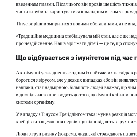
введенням плазми. Після цього він провів ще шість тижнів 
чистити зуби та користуватися інвалідним візком у громад
Тінус вирішив змиритися з новими обставинами, а не впад
«Традиційна медицина стабілізувала мій стан, але є ще над
про нездійсненне. Наша мрія мати дітей — це те, що спону
Що відбувається з імунітетом під час 
Автоімунні ускладнення є одним із найтяжчих наслідків р
боротися з вірусом, але у деяких випадках або він виявляє
навпаки, стає надмірною. Більшість людей вважає, що чим
відповідь часто призводить до того, що імунні клітини поч
системи організму.
У випадку з Тінусом Грейдлінгом така імунна реакція могл
хребців та защемлення нервів, що відповідають за рух ниж
Люди з груп ризику (зокрема, люди, які страждають на ав