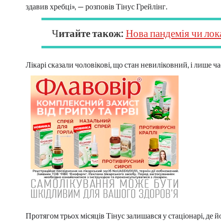
здавив хребці», — розповів Тінус Грейлінг.
Ч
итайте також:
Нова пандемія чи лок
Лікарі сказали чоловікові, що стан невиліковний, і лише ч
Протягом трьох місяців Тінус залишався у стаціонарі, де 