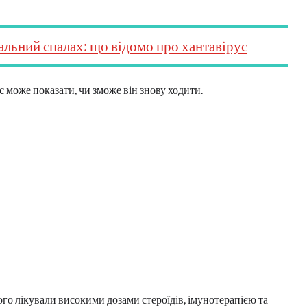
альний спалах: що відомо про хантавірус
ас може показати, чи зможе він знову ходити.
його лікували високими дозами стероїдів, імунотерапією та