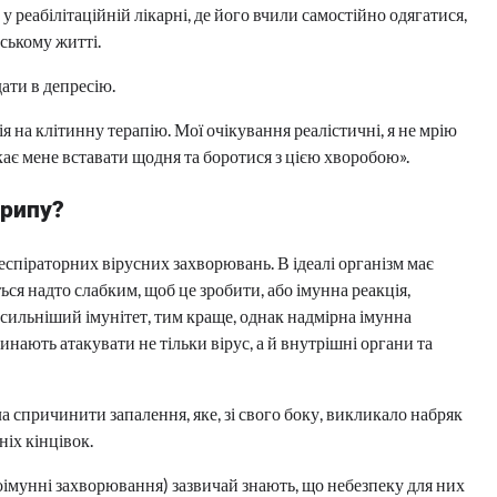
у реабілітаційній лікарні, де його вчили самостійно одягатися,
ському житті.
ати в депресію.
ія на клітинну терапію. Мої очікування реалістичні, я не мрію
кає мене вставати щодня та боротися з цією хворобою».
грипу?
еспіраторних вірусних захворювань. В ідеалі організм має
ться надто слабким, щоб це зробити, або імунна реакція,
 сильніший імунітет, тим краще, однак надмірна імунна
инають атакувати не тільки вірус, а й внутрішні органи та
а спричинити запалення, яке, зі свого боку, викликало набряк
ніх кінцівок.
тоімунні захворювання) зазвичай знають, що небезпеку для них