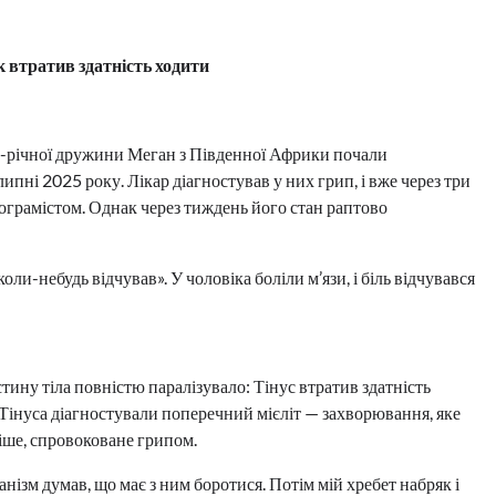
к втратив здатність ходити
2-річної дружини Меган з Південної Африки почали
 липні 2025 року. Лікар діагностував у них грип, і вже через три
ограмістом. Однак через тиждень його стан раптово
оли-небудь відчував». У чоловіка боліли м’язи, і біль відчувався
ину тіла повністю паралізувало: Тінус втратив здатність
 Тінуса діагностували поперечний мієліт — захворювання, яке
іше, спровоковане грипом.
ганізм думав, що має з ним боротися. Потім мій хребет набряк і