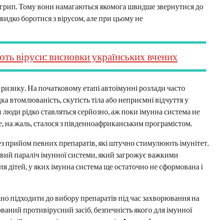
і грип. Тому вони намагаються якомога швидше звернутися до
швидко боротися з вірусом, але при цьому не
ть віруси: висновки українських вчених
 ризику. На початковому етапі автоімунні розлади часто
а втомлюваність, скутість тіла або неприємні відчуття у
в люди рідко ставляться серйозно, аж поки імунна система не
е, на жаль, сталося з південноафриканським програмістом.
 прийом певних препаратів, які штучно стимулюють імунітет.
овий параліч імунної системи, який загрожує важкими
я дітей, у яких імунна система ще остаточно не сформована і
жно підходити до вибору препаратів під час захворювання на
ваний противірусний засіб, безпечність якого для імунної