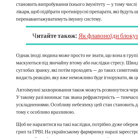
становить випробування їхнього імунітету — у тому числ
лікаря, щоб підібрати противірусні препарати, які будуть 
перенавантажуватимуть імунну систему.
Ч
итайте також:
Як флавоноїди блокую
Однак іноді людина може просто не знати, що вона в групі
маскуються під звичайну втому або наслідки стресу. Швидк
суглобах зранку, які потім проходять — до таких симптомі
видасть реакцію, яку вже неможливо буде ігнорувати, як ц
Автоімунні захворювання також можуть розвинутися через
У такому разі виникає так звана рефрактерність — тимчас
ускладненнями. Особливу небезпеку цей стан становить дл
тому є особливо вразливою.
Щоб не наразитися на такі наслідки, потрібно дуже обере
грип та ГРВІ. На українському фармринку наразі зареєстро