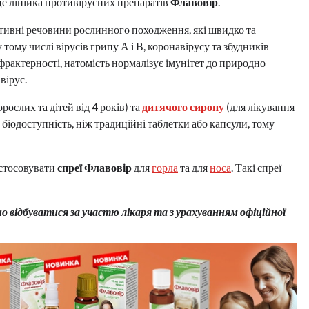
е лінійка противірусних препаратів
Флавовір
.
тивні речовини рослинного походження, які швидко та
ому числі вірусів грипу А і В, коронавірусу та збудників
рактерності, натомість нормалізує імунітет до природно
вірус.
рослих та дітей від 4 років) та
дитячого сиропу
(для лікування
у біодоступність, ніж традиційні таблетки або капсули, тому
астосовувати
спреї Флавовір
для
горла
та для
носа
. Такі спреї
 відбуватися за участю лікаря та з урахуванням офіційної