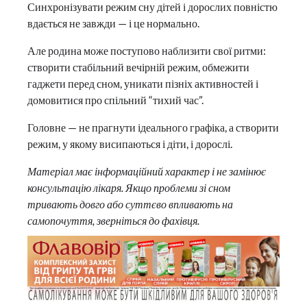
Синхронізувати режим сну дітей і дорослих повністю
вдається не завжди — і це нормально.
Але родина може поступово наблизити свої ритми:
створити стабільний вечірній режим, обмежити
гаджети перед сном, уникати пізніх активностей і
домовитися про спільний “тихий час”.
Головне — не прагнути ідеального графіка, а створити
режим, у якому висипаються і діти, і дорослі.
Матеріал має інформаційний характер і не замінює
консультацію лікаря. Якщо проблеми зі сном
тривають довго або суттєво впливають на
самопочуття, зверніться до фахівця.