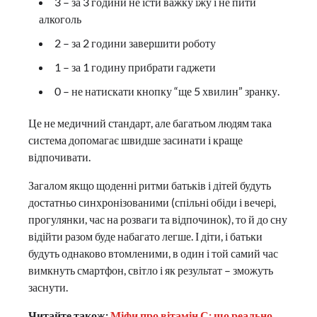
3 – за 3 години не їсти важку їжу і не пити
алкоголь
2 – за 2 години завершити роботу
1 – за 1 годину прибрати гаджети
0 – не натискати кнопку “ще 5 хвилин” зранку.
Це не медичний стандарт, але багатьом людям така
система допомагає швидше засинати і краще
відпочивати.
Загалом якщо щоденні ритми батьків і дітей будуть
достатньо синхронізованими (спільні обіди і вечері,
прогулянки, час на розваги та відпочинок), то й до сну
відійти разом буде набагато легше. І діти, і батьки
будуть однаково втомленими, в один і той самий час
вимкнуть смартфон, світло і як результат – зможуть
заснути.
Читайте також:
Міфи про вітамін С: що реально