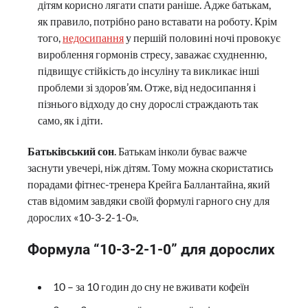
дітям корисно лягати спати раніше. Адже батькам,
як правило, потрібно рано вставати на роботу. Крім
того,
недосипання
у першій половині ночі провокує
вироблення гормонів стресу, заважає схудненню,
підвищує стійкість до інсуліну та викликає інші
проблеми зі здоров’ям. Отже, від недосипання і
пізнього відходу до сну дорослі страждають так
само, як і діти.
Батьківський сон
. Батькам інколи буває важче
заснути увечері, ніж дітям. Тому можна скористатись
порадами фітнес-тренера Крейга Баллантайна, який
став відомим завдяки своїй формулі гарного сну для
дорослих «10-3-2-1-0».
Формула “10-3-2-1-0” для дорослих
10 – за 10 годин до сну не вживати кофеїн