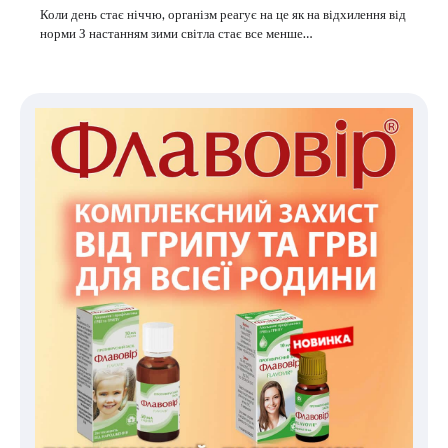
Коли день стає ніччю, організм реагує на це як на відхилення від
норми З настанням зими світла стає все менше…