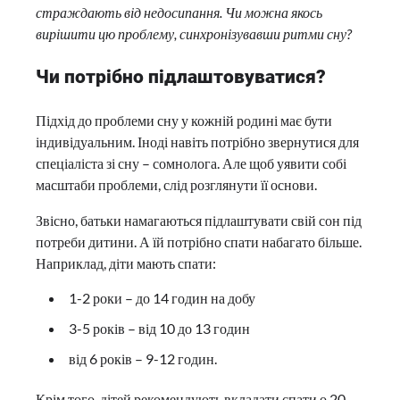
страждають від недосипання. Чи можна якось
вирішити цю проблему, синхронізувавши ритми сну?
Чи потрібно підлаштовуватися?
Підхід до проблеми сну у кожній родині має бути
індивідуальним. Іноді навіть потрібно звернутися для
спеціаліста зі сну – сомнолога. Але щоб уявити собі
масштаби проблеми, слід розглянути її основи.
Звісно, батьки намагаються підлаштувати свій сон під
потреби дитини. А їй потрібно спати набагато більше.
Наприклад, діти мають спати:
1-2 роки – до 14 годин на добу
3-5 років – від 10 до 13 годин
від 6 років – 9-12 годин.
Крім того, дітей рекомендують вкладати спати о 20-