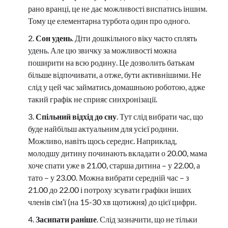
рано вранці, це не дає можливості виспатись іншим.
Тому це елементарна турбота один про одного.
Сон удень
. Діти дошкільного віку часто сплять
удень. Але цю звичку за можливості можна
поширити на всю родину. Це дозволить батькам
більше відпочивати, а отже, бути активнішими. Не
слід у цей час займатись домашньою роботою, адже
такий графік не сприяє синхронізації.
Спільний відхід до сну
. Тут слід вибрати час, що
буде найбільш актуальним для усієї родини.
Можливо, навіть щось середнє. Наприклад,
молодшу дитину починають вкладати о 20.00, мама
хоче спати уже в 21.00, старша дитина – у 22.00, а
тато – у 23.00. Можна вибрати середній час – з
21.00 до 22.00 і потроху зсувати графіки інших
членів сім’ї (на 15-30 хв щотижня) до цієї цифри.
Засипати раніше
. Слід зазначити, що не тільки