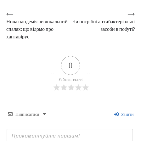
Навігація
⟵
⟶
Нова пандемія чи локальний
Чи потрібні антибактеріальні
записів
спалах: що відомо про
засоби в побуті?
хантавірус
0
Рейтинг статті
Підписатися
Увійти