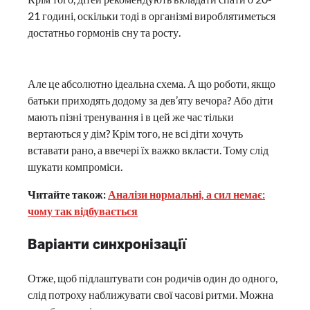
21 годині, оскільки тоді в організмі вироблятиметься
достатньо гормонів сну та росту.
Але це абсолютно ідеальна схема. А що роботи, якщо
батьки приходять додому за дев’яту вечора? Або діти
мають пізні тренування і в цей же час тільки
вертаються у дім? Крім того, не всі діти хочуть
вставати рано, а ввечері їх важко вкласти. Тому слід
шукати компроміси.
Читайте також:
Аналізи нормальні, а сил немає:
чому так відбувається
Варіанти синхронізації
Отже, щоб підлаштувати сон родичів один до одного,
слід потроху наближувати свої часові ритми. Можна