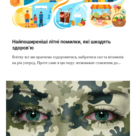
Найпоширеніші літні помилки, які шкодять
здоров’ю
Влітку всі ми прагнемо оздоровитися, набратися сил та вітамінів
на рік уперед. Проте саме в цю пору легковажне ставлення до…