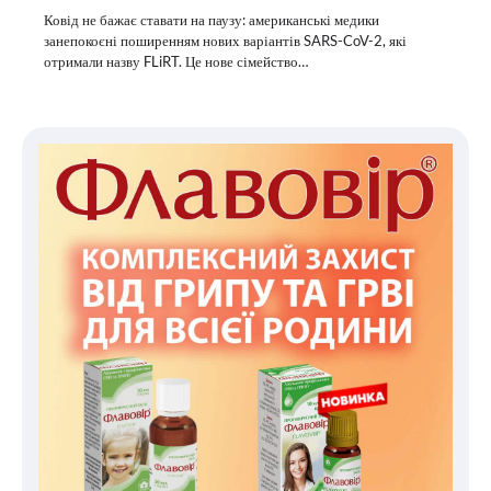
Ковід не бажає ставати на паузу: американські медики
занепокоєні поширенням нових варіантів SARS-CoV-2, які
отримали назву FLiRT. Це нове сімейство…